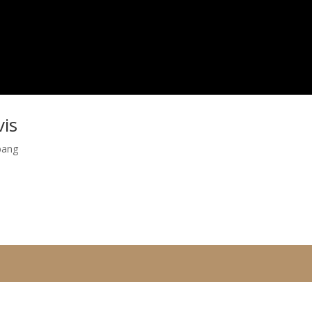
is
bang