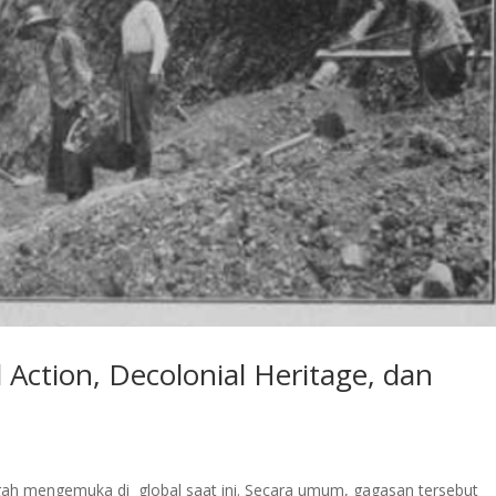
 Action, Decolonial Heritage, dan
ngah mengemuka di global saat ini. Secara umum, gagasan tersebut