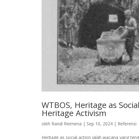
WTBOS, Heritage as Social
Heritage Activism
oleh
Randi Reimena
|
Sep 10, 2024
|
Referensi
Heritage as social action ialah wacana yang te