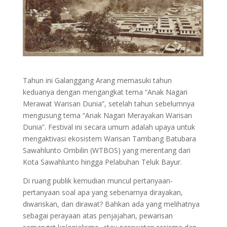
Tahun ini Galanggang Arang memasuki tahun
keduanya dengan mengangkat tema “Anak Nagari
Merawat Warisan Dunia”, setelah tahun sebelumnya
mengusung tema “Anak Nagari Merayakan Warisan
Dunia”. Festival ini secara umum adalah upaya untuk
mengaktivasi ekosistem Warisan Tambang Batubara
Sawahlunto Ombilin (WTBOS) yang merentang dari
Kota Sawahlunto hingga Pelabuhan Teluk Bayur.
Di ruang publik kemudian muncul pertanyaan-
pertanyaan soal apa yang sebenarnya dirayakan,
diwariskan, dan dirawat? Bahkan ada yang melihatnya
sebagai perayaan atas penjajahan, pewarisan