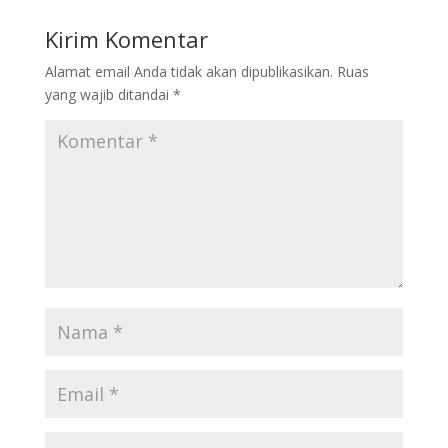
Kirim Komentar
Alamat email Anda tidak akan dipublikasikan.
Ruas
yang wajib ditandai
*