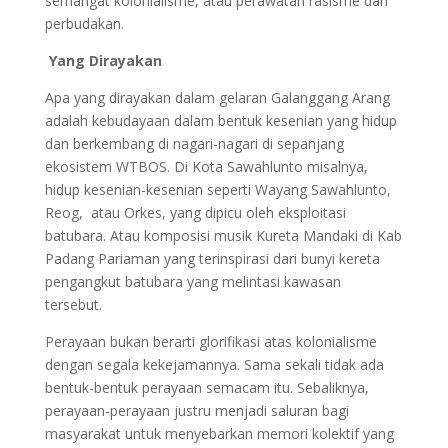
semangat kolonialisme, atau perawatan rasisme dan
perbudakan.
Yang Dirayakan
Apa yang dirayakan dalam gelaran Galanggang Arang
adalah kebudayaan dalam bentuk kesenian yang hidup
dan berkembang di nagari-nagari di sepanjang
ekosistem WTBOS. Di Kota Sawahlunto misalnya,
hidup kesenian-kesenian seperti Wayang Sawahlunto,
Reog, atau Orkes, yang dipicu oleh eksploitasi
batubara. Atau komposisi musik Kureta Mandaki di Kab
Padang Pariaman yang terinspirasi dari bunyi kereta
pengangkut batubara yang melintasi kawasan
tersebut.
Perayaan bukan berarti glorifikasi atas kolonialisme
dengan segala kekejamannya. Sama sekali tidak ada
bentuk-bentuk perayaan semacam itu. Sebaliknya,
perayaan-perayaan justru menjadi saluran bagi
masyarakat untuk menyebarkan memori kolektif yang