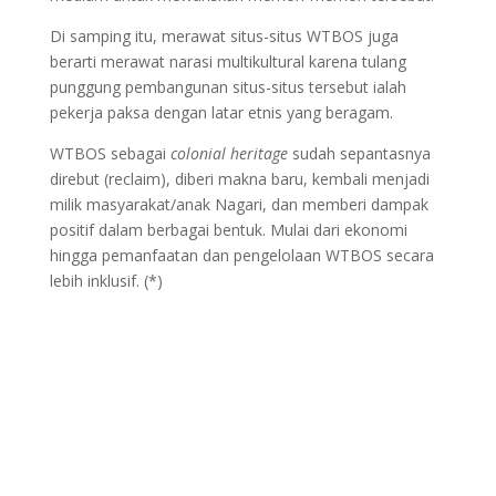
Di samping itu, merawat situs-situs WTBOS juga
berarti merawat narasi multikultural karena tulang
punggung pembangunan situs-situs tersebut ialah
pekerja paksa dengan latar etnis yang beragam.
WTBOS sebagai
colonial heritage
sudah sepantasnya
direbut (reclaim), diberi makna baru, kembali menjadi
milik masyarakat/anak Nagari, dan memberi dampak
positif dalam berbagai bentuk. Mulai dari ekonomi
hingga pemanfaatan dan pengelolaan WTBOS secara
lebih inklusif. (*)