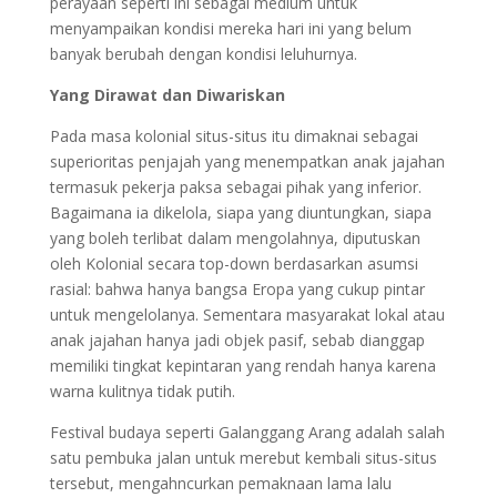
perayaan seperti ini sebagai medium untuk
menyampaikan kondisi mereka hari ini yang belum
banyak berubah dengan kondisi leluhurnya.
Yang Dirawat dan Diwariskan
Pada masa kolonial situs-situs itu dimaknai sebagai
superioritas penjajah yang menempatkan anak jajahan
termasuk pekerja paksa sebagai pihak yang inferior.
Bagaimana ia dikelola, siapa yang diuntungkan, siapa
yang boleh terlibat dalam mengolahnya, diputuskan
oleh Kolonial secara top-down berdasarkan asumsi
rasial: bahwa hanya bangsa Eropa yang cukup pintar
untuk mengelolanya. Sementara masyarakat lokal atau
anak jajahan hanya jadi objek pasif, sebab dianggap
memiliki tingkat kepintaran yang rendah hanya karena
warna kulitnya tidak putih.
Festival budaya seperti Galanggang Arang adalah salah
satu pembuka jalan untuk merebut kembali situs-situs
tersebut, mengahncurkan pemaknaan lama lalu